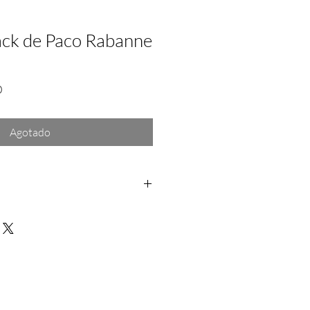
lack de Paco Rabanne
Precio
0
de
oferta
Agotado
os: Dentro de las primeras 24hrs a
rantía: Aplica solo para fallas del
a no se hace responsable por daño
rra depues de la entrega del