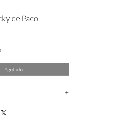
cky de Paco
Precio
0
de
oferta
Agotado
os: Dentro de las primeras 24hrs a
rantía: Aplica solo para fallas del
a no se hace responsable por daño
rra depues de la entrega del