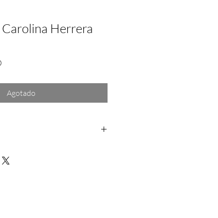
 Carolina Herrera
Precio
0
de
oferta
Agotado
os: Dentro de las primeras 24hrs a
rantía: Aplica solo para fallas del
a no se hace responsable por daño
rra depues de la entrega del