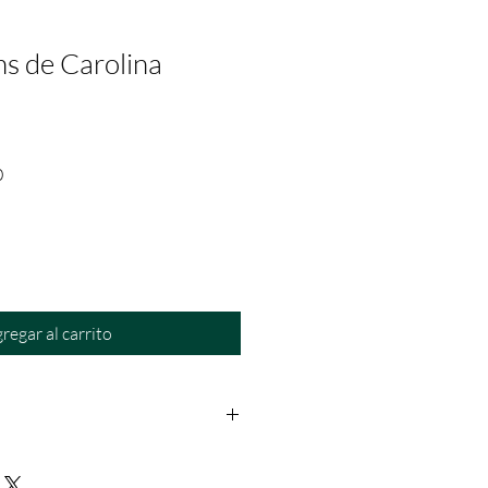
s de Carolina
Precio
0
de
oferta
regar al carrito
os: Dentro de las primeras 24hrs a
rantía: Aplica solo para fallas del