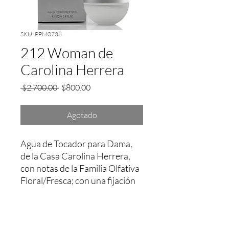
SKU: PPM0738
212 Woman de
Carolina Herrera
Precio
Precio
 $2,700.00 
$800.00
de
oferta
Agotado
Agua de Tocador para Dama, 
de la Casa Carolina Herrera, 
con notas de la Familia Olfativa 
Floral/Fresca; con una fijación 
aprox. entre 2 a 3 Hrs.
Garantía