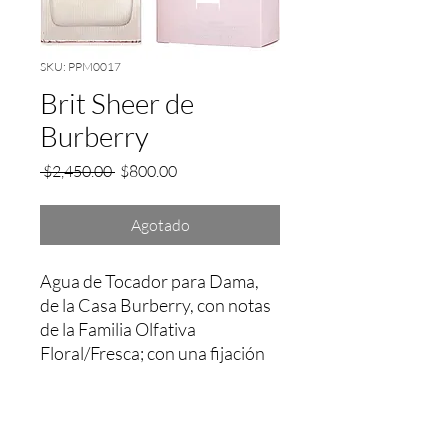
SKU: PPM0017
Brit Sheer de
Burberry
Precio
Precio
 $2,450.00 
$800.00
de
oferta
Agotado
Agua de Tocador para Dama, 
de la Casa Burberry, con notas 
de la Familia Olfativa 
Floral/Fresca; con una fijación 
aprox. entre 2 a 3 Hrs.
Garantía