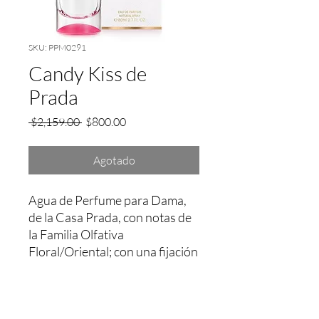
SKU: PPM0291
Candy Kiss de
Prada
Precio
Precio
 $2,159.00 
$800.00
de
oferta
Agotado
Agua de Perfume para Dama, 
de la Casa Prada, con notas de 
la Familia Olfativa 
Floral/Oriental; con una fijación 
aprox. entre 4 a 5 Hrs.
Garantía