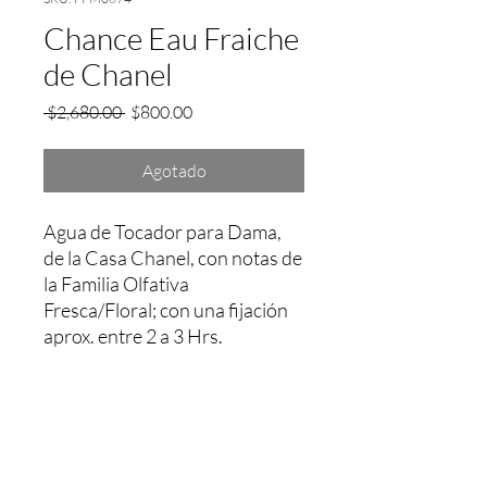
Chance Eau Fraiche
de Chanel
Precio
Precio
 $2,680.00 
$800.00
de
oferta
Agotado
Agua de Tocador para Dama, 
de la Casa Chanel, con notas de 
la Familia Olfativa 
Fresca/Floral; con una fijación 
aprox. entre 2 a 3 Hrs.
Garantía
Reclamaciones y Cambios: Dentro de
las primeras 24hrs a partir de la compra.