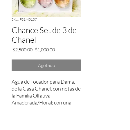
SKU: PS1M0107
Chance Set de 3 de
Chanel
Precio
Precio
 $2,500.00 
$1,000.00
de
oferta
Agotado
Agua de Tocador para Dama, 
de la Casa Chanel, con notas de 
la Familia Olfativa 
Amaderada/Floral; con una 
fijación aprox. entre 2 a 3 Hrs.
Garantía