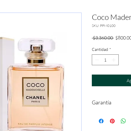
Coco Mademo
SKU: PPM0100
Precio
 $3,360.00 
$800.0
Cantidad
*
Ag
Garantía
Reclamaciones y Cambi
partir de la compra. Ga
atomizador. La empres