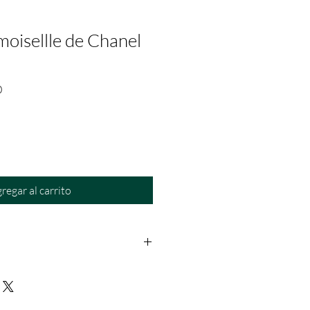
isellle de Chanel
Precio
0
de
oferta
regar al carrito
os: Dentro de las primeras 24hrs a
rantía: Aplica solo para fallas del
a no se hace responsable por daño