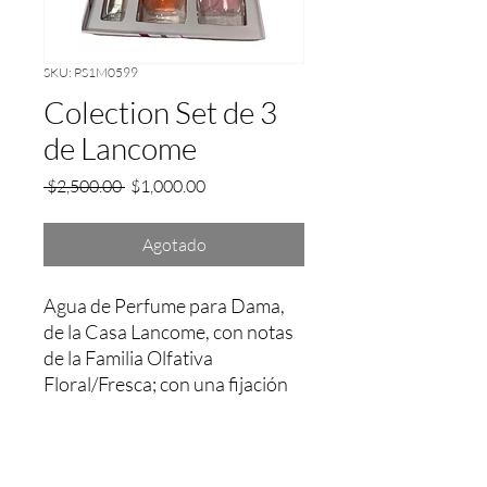
SKU: PS1M0599
Colection Set de 3
de Lancome
Precio
Precio
 $2,500.00 
$1,000.00
de
oferta
Agotado
Agua de Perfume para Dama, 
de la Casa Lancome, con notas 
de la Familia Olfativa 
Floral/Fresca; con una fijación 
aprox. entre 4 a 5 Hrs.
Garantía