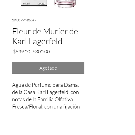
SKU: PPM0647
Fleur de Murier de
Karl Lagerfeld
Precio
Precio
 $839.00 
$800.00
de
oferta
Agotado
Agua de Perfume para Dama, 
de la Casa Karl Lagerfeld, con 
notas de la Familia Olfativa 
Fresca/Floral; con una fijación 
aprox. entre 4 a 5 Hrs.
Garantía