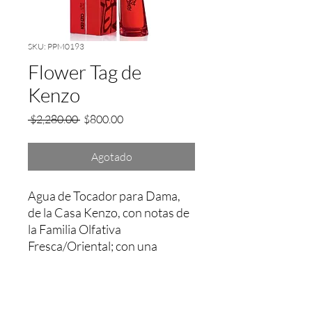
SKU: PPM0193
Flower Tag de
Kenzo
Precio
Precio
 $2,280.00 
$800.00
de
oferta
Agotado
Agua de Tocador para Dama, 
de la Casa Kenzo, con notas de 
la Familia Olfativa 
Fresca/Oriental; con una 
fijación aprox. entre 2 a 3 Hrs.
Garantía