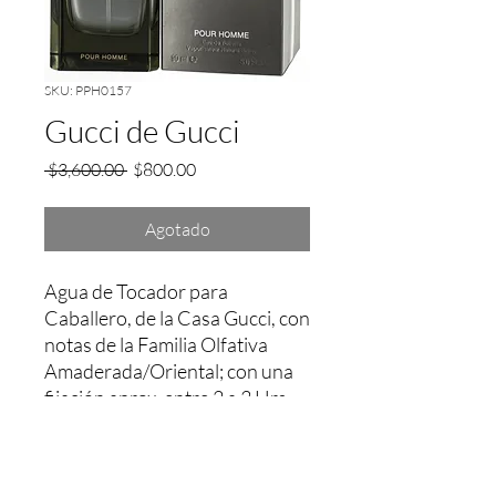
SKU: PPH0157
Gucci de Gucci
Precio
Precio
 $3,600.00 
$800.00
de
oferta
Agotado
Agua de Tocador para 
Caballero, de la Casa Gucci, con 
notas de la Familia Olfativa 
Amaderada/Oriental; con una 
fijación aprox. entre 2 a 3 Hrs.
Garantía