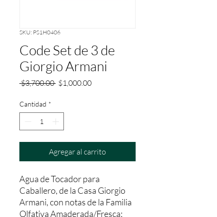
SKU: PS1H0406
Code Set de 3 de
Giorgio Armani
Precio
Precio
 $3,700.00 
$1,000.00
de
oferta
Cantidad
*
Agregar al carrito
Agua de Tocador para 
Caballero, de la Casa Giorgio 
Armani, con notas de la Familia 
Olfativa Amaderada/Fresca; 