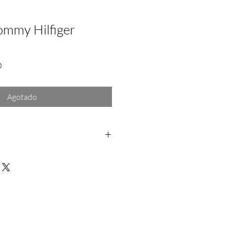
ommy Hilfiger
Precio
0
de
oferta
Agotado
os: Dentro de las primeras 24hrs a
rantía: Aplica solo para fallas del
a no se hace responsable por daño
rra depues de la entrega del