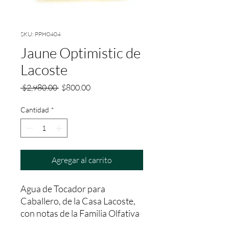
SKU: PPH0404
Jaune Optimistic de
Lacoste
Precio
Precio
 $2,980.00 
$800.00
de
oferta
Cantidad
*
Agregar al carrito
Agua de Tocador para 
Caballero, de la Casa Lacoste, 
con notas de la Familia Olfativa 
Fresca/Amaderada; con una 