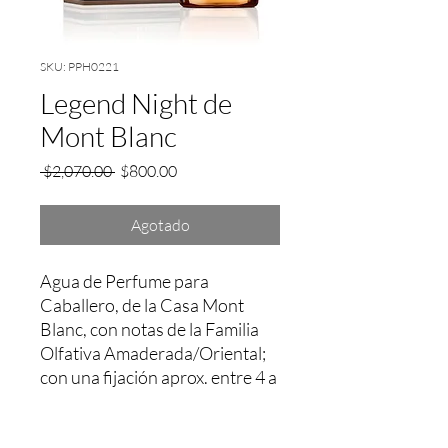
SKU: PPH0221
Legend Night de
Mont Blanc
Precio
Precio
 $2,070.00 
$800.00
de
oferta
Agotado
Agua de Perfume para 
Caballero, de la Casa Mont 
Blanc, con notas de la Familia 
Olfativa Amaderada/Oriental; 
con una fijación aprox. entre 4 a 
5 Hrs.