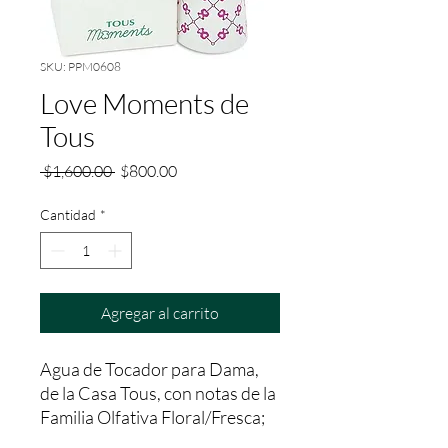
SKU: PPM0608
Love Moments de
Tous
Precio
Precio
 $1,600.00 
$800.00
de
oferta
Cantidad
*
Agregar al carrito
Agua de Tocador para Dama, 
de la Casa Tous, con notas de la 
Familia Olfativa Floral/Fresca; 
con una fijación aprox. entre 2 a 