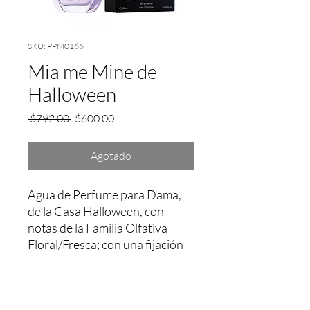
SKU: PPM0166
Mia me Mine de
Halloween
Precio
Precio
 $792.00 
$600.00
de
oferta
Agotado
Agua de Perfume para Dama, 
de la Casa Halloween, con 
notas de la Familia Olfativa 
Floral/Fresca; con una fijación 
aprox. entre 4 a 5 Hrs.
Garantía