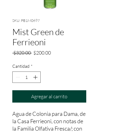
SKU: PB1M0697
Mist Green de
Ferrieoni
Precio
Precio
 $320.00 
$200.00
de
oferta
Cantidad
*
Agregar al carrito
Agua de Colonia para Dama, de 
la Casa Ferrieoni, con notas de 
la Familia Olfativa Fresca/; con 
una fijación aprox. entre 2 a 