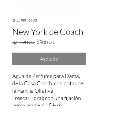
SKU: PPM0695
New York de Coach
Precio
Precio
 $2,290.00 
$800.00
de
oferta
Agotado
Agua de Perfume para Dama, 
de la Casa Coach, con notas de 
la Familia Olfativa 
Fresca/Floral; con una fijación 
aprox. entre 4 a 5 Hrs.
Garantía