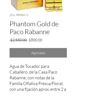
SKU: PPH0671
Phantom Gold de
Paco Rabanne
Precio
Precio
 $2,550.00 
$800.00
de
oferta
Agotado
Agua de Tocador para 
Caballero, de la Casa Paco 
Rabanne, con notas de la 
Familia Olfativa Fresca/Floral; 
con una fijación aprox. entre 2 a 
3 Hrs.