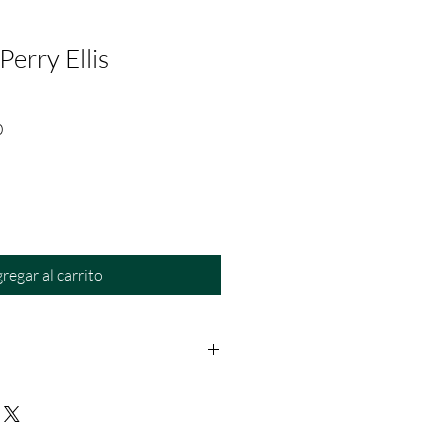
Perry Ellis
Precio
0
de
oferta
regar al carrito
os: Dentro de las primeras 24hrs a
rantía: Aplica solo para fallas del
a no se hace responsable por daño