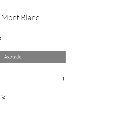
 Mont Blanc
Precio
0
de
oferta
Agotado
os: Dentro de las primeras 24hrs a
rantía: Aplica solo para fallas del
a no se hace responsable por daño
rra depues de la entrega del