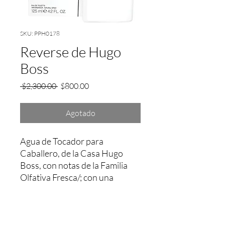
SKU: PPH0178
Reverse de Hugo
Boss
Precio
Precio
 $2,300.00 
$800.00
de
oferta
Agotado
Agua de Tocador para 
Caballero, de la Casa Hugo 
Boss, con notas de la Familia 
Olfativa Fresca/; con una 
fijación aprox. entre 2 a 3 Hrs.
Garantía