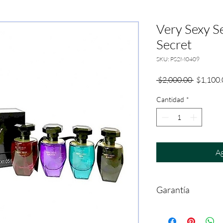
Very Sexy Se
Secret
SKU: PS2M0409
Precio
 $2,000.00 
$1,100.
Cantidad
*
Ag
Garantía
Reclamaciones y Cambi
partir de la compra. Ga