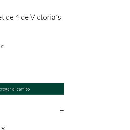
t de 4 de Victoria´s
Precio
00
de
oferta
regar al carrito
os: Dentro de las primeras 24hrs a
rantía: Aplica solo para fallas del