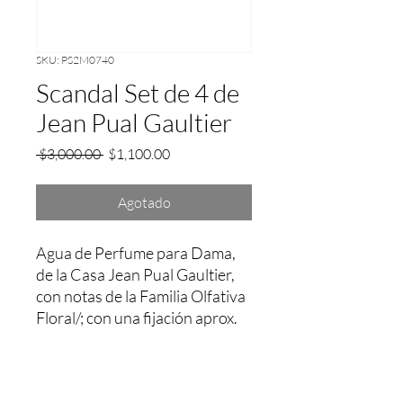
SKU: PS2M0740
Scandal Set de 4 de
Jean Pual Gaultier
Precio
Precio
 $3,000.00 
$1,100.00
de
oferta
Agotado
Agua de Perfume para Dama, 
de la Casa Jean Pual Gaultier, 
con notas de la Familia Olfativa 
Floral/; con una fijación aprox. 
entre 4 a 5 Hrs.
Garantía