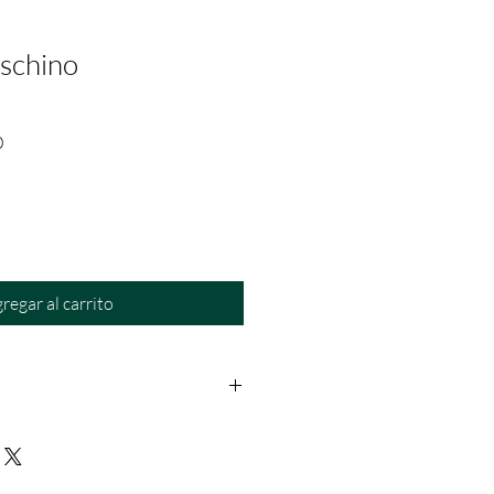
schino
Precio
0
de
oferta
regar al carrito
os: Dentro de las primeras 24hrs a
rantía: Aplica solo para fallas del
a no se hace responsable por daño