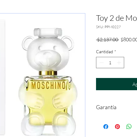
Toy 2 de Mo
SKU: PPM0227
Precio
 $2,137.00 
$800.0
Cantidad
*
Ag
Garantía
Reclamaciones y Cambi
partir de la compra. Ga
atomizador. La empres