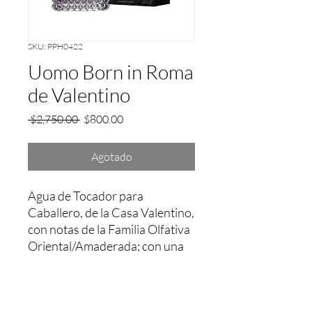
SKU: PPH0422
Uomo Born in Roma
de Valentino
Precio
Precio
 $2,750.00 
$800.00
de
oferta
Agotado
Agua de Tocador para 
Caballero, de la Casa Valentino, 
con notas de la Familia Olfativa 
Oriental/Amaderada; con una 
fijación aprox. entre 2 a 3 Hrs.
Garantía