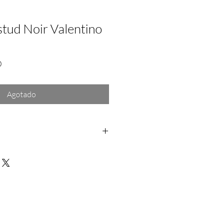
ud Noir Valentino
Precio
0
de
oferta
Agotado
os: Dentro de las primeras 24hrs a
rantía: Aplica solo para fallas del
a no se hace responsable por daño
rra depues de la entrega del