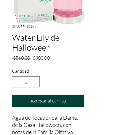
SKU: PPM0169
Water Lily de
Halloween
Precio
Precio
 $860.00 
$800.00
de
oferta
Cantidad
*
Agregar al carrito
Agua de Tocador para Dama, 
de la Casa Halloween, con 
notas de la Familia Olfativa 