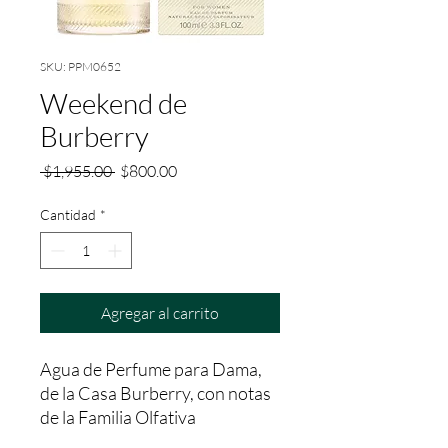
SKU: PPM0652
Weekend de
Burberry
Precio
Precio
 $1,955.00 
$800.00
de
oferta
Cantidad
*
Agregar al carrito
Agua de Perfume para Dama, 
de la Casa Burberry, con notas 
de la Familia Olfativa 
Floral/Fresca; con una fijación 