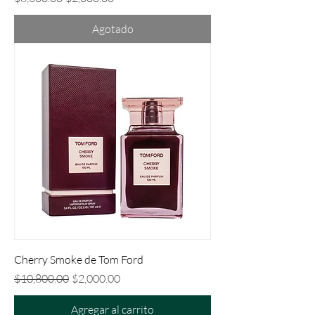
Agotado
Cherry Smoke de Tom Ford
Precio
Precio de oferta
$10,800.00
$2,000.00
Agregar al carrito