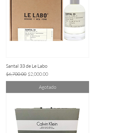
Santal 33 de Le Labo
Precio
Precio de oferta
$6,700.00
$2,000.00
Agotado