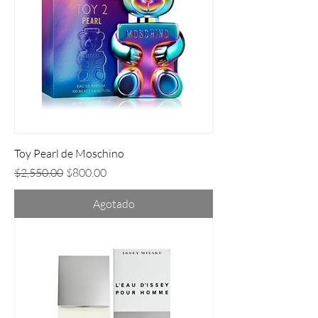
Toy Pearl de Moschino
Precio
Precio de oferta
$2,550.00
$800.00
Agotado