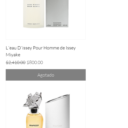
L´eau D´issey Pour Homme de Issey
Miyake
Precio
Precio de oferta
$2,410.00
$800.00
Agotado