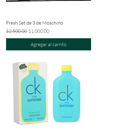
Fresh Set de 3 de Moschino
Precio
Precio de oferta
$2,500.00
$1,000.00
Agregar al carrito