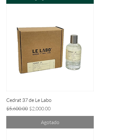
Cedrat 37 de Le Labo
Precio
Precio de oferta
$5,600.00
$2,000.00
Agotado