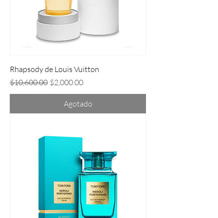
Rhapsody de Louis Vuitton
Precio
Precio de oferta
$10,600.00
$2,000.00
Agotado