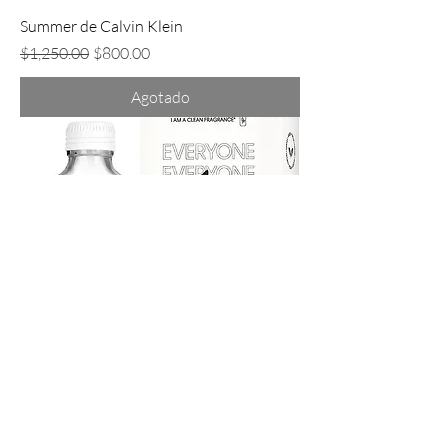
Summer de Calvin Klein
Precio
Precio de oferta
$1,250.00
$800.00
Agotado
Everyone de Calvin Klein