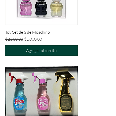
Toy Set de 3 de Moschino
Precio
Precio de oferta
$2,500.00
$1,000.00
Agregar al carrito