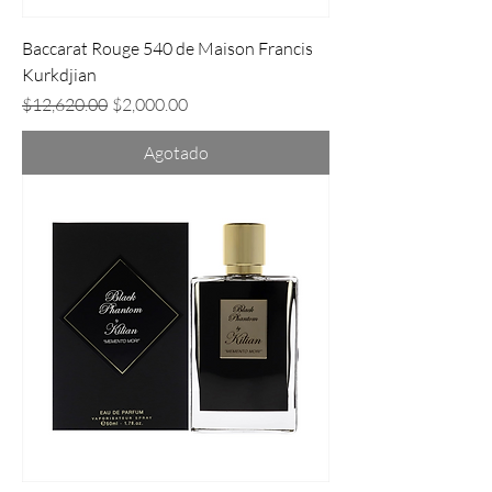
Baccarat Rouge 540 de Maison Francis
Kurkdjian
Precio
Precio de oferta
$12,620.00
$2,000.00
Agotado