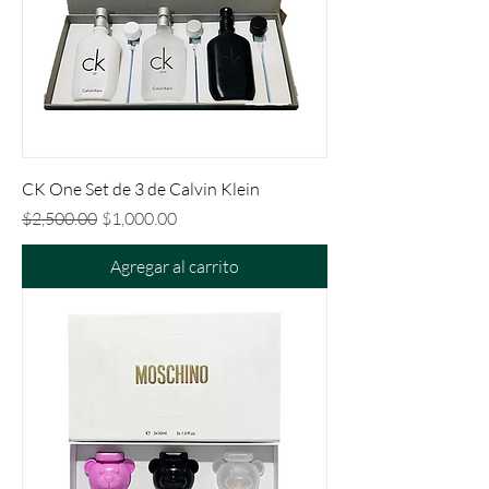
CK One Set de 3 de Calvin Klein
Precio
Precio de oferta
$2,500.00
$1,000.00
Agregar al carrito