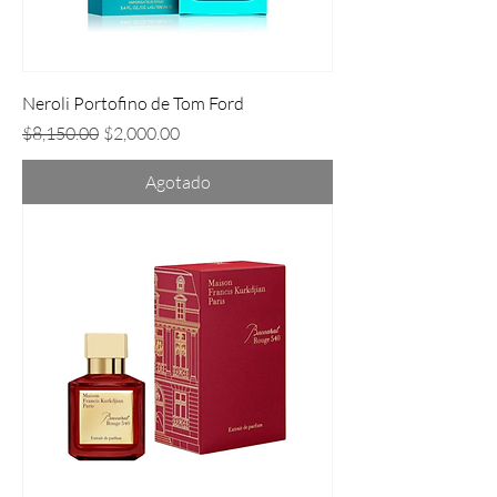
Neroli Portofino de Tom Ford
Precio
Precio de oferta
$8,150.00
$2,000.00
Agotado