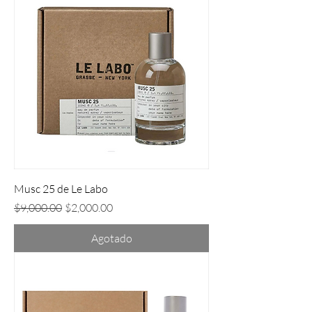
Musc 25 de Le Labo
Precio
Precio de oferta
$9,000.00
$2,000.00
Agotado