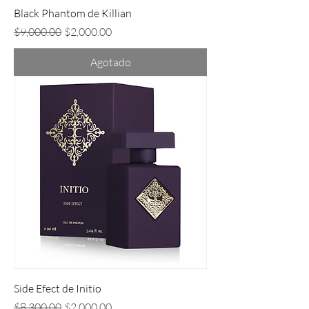
Black Phantom de Killian
Precio
Precio de oferta
$9,000.00
$2,000.00
Agotado
Side Efect de Initio
Precio
Precio de oferta
$8,300.00
$2,000.00